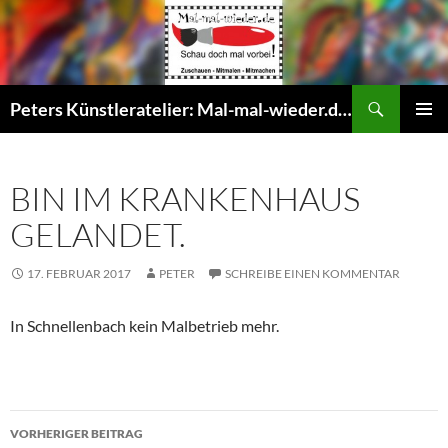
Suchen
Peters Künstleratelier: Mal-mal-wieder.de – Offenes Maleratelier, Malkurse, Gruppenevents Malen für Senioren, Erwachsene und Kinder
ZUM
PRIMÄR
INHALT
MENÜ
SPRINGEN
BIN IM KRANKENHAUS
GELANDET.
17. FEBRUAR 2017
PETER
SCHREIBE EINEN KOMMENTAR
In Schnellenbach kein Malbetrieb mehr.
Beitragsnavigation
VORHERIGER BEITRAG