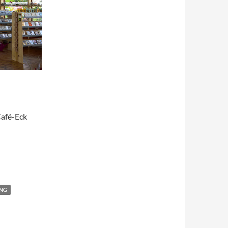
Café-Eck
NG