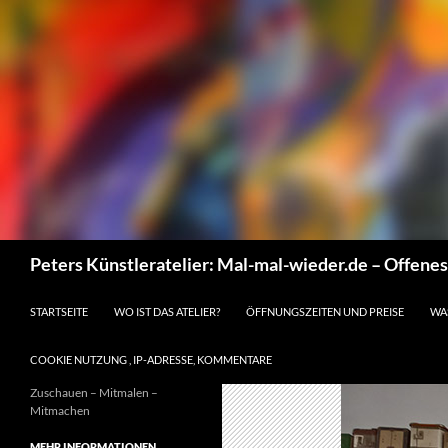
Suchen
Peters Künstleratelier: Mal-mal-wieder.de – Offene
ZUM INHALT SPRINGEN
STARTSEITE
WO IST DAS ATELIER?
ÖFFNUNGSZEITEN UND PREISE
WA
COOKIE NUTZUNG , IP-ADRESSE, KOMMENTARE
Zuschauen – Mitmalen –
Mitmachen
MEHR INFORMATIONEN