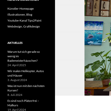
Künstler-Homepage
Illustrationen, Blog
Youtube-Kanal Tips2Paint
Webdesign, Grafikdesign
AKTUELLES
Warum tut sich gerade so
wenig im
Bademeisterhäuschen?
24. April 2025
Wir malen Helikopter, Autos
und Häuser
3. August 2024
Was ist nun mit den nächsten
Kursen?
8. Juli 2024
Es sind noch Plätze frei –
Malkurs
19. April 2024