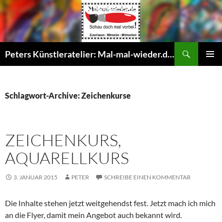
Suchen
Peters Künstleratelier: Mal-mal-wieder.de – Offenes Maleratelier, Malkurse, Gruppenevents Malen für Senioren, Erwachsene und Kinder
ZUM
PRIMÄR
INHALT
MENÜ
SPRINGEN
Schlagwort-Archive: Zeichenkurse
ZEICHENKURS,
AQUARELLKURS
3. JANUAR 2015
PETER
SCHREIBE EINEN KOMMENTAR
Die Inhalte stehen jetzt weitgehendst fest. Jetzt mach ich mich
an die Flyer, damit mein Angebot auch bekannt wird.