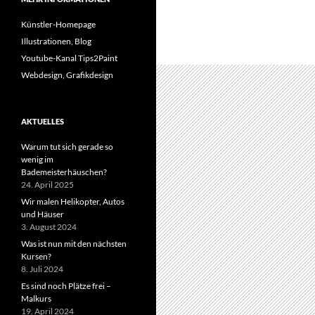
Künstler-Homepage
Illustrationen, Blog
Youtube-Kanal Tips2Paint
Webdesign, Grafikdesign
AKTUELLES
Warum tut sich gerade so
wenig im
Bademeisterhäuschen?
24. April 2025
Wir malen Helikopter, Autos
und Häuser
3. August 2024
Was ist nun mit den nächsten
Kursen?
8. Juli 2024
Es sind noch Plätze frei –
Malkurs
19. April 2024