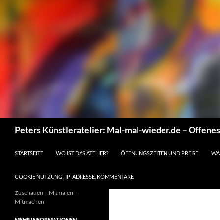
Suchen
Peters Künstleratelier: Mal-mal-wieder.de – Offene
ZUM INHALT SPRINGEN
STARTSEITE
WO IST DAS ATELIER?
ÖFFNUNGSZEITEN UND PREISE
WA
COOKIE NUTZUNG , IP-ADRESSE, KOMMENTARE
Zuschauen – Mitmalen –
Mitmachen
MEHR INFORMATIONEN