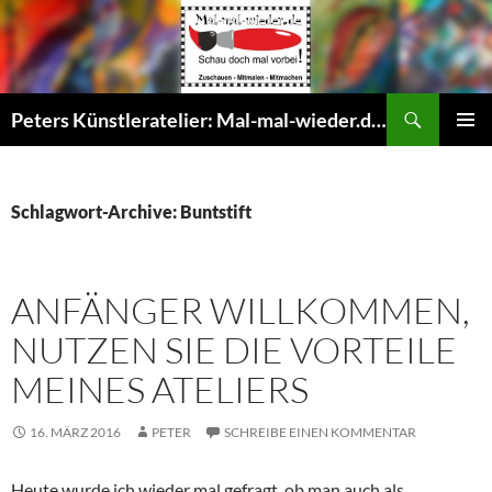
Suchen
Peters Künstleratelier: Mal-mal-wieder.de – Offenes Maleratelier, Malkurse, Gruppenevents Malen für Senioren, Erwachsene und Kinder
ZUM
PRIMÄR
INHALT
MENÜ
SPRINGEN
Schlagwort-Archive: Buntstift
ANFÄNGER WILLKOMMEN,
NUTZEN SIE DIE VORTEILE
MEINES ATELIERS
16. MÄRZ 2016
PETER
SCHREIBE EINEN KOMMENTAR
Heute wurde ich wieder mal gefragt, ob man auch als