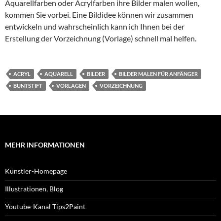
Aquarellfarben oder Acrylfarben ihre Bilder malen wollen,
kommen Sie vorbei. Eine Bildidee können wir zusammen
entwickeln und wahrscheinlich kann ich Ihnen bei der
Erstellung der Vorzeichnung (Vorlage) schnell mal helfen.
ACRYL
AQUARELL
BILDER
BILDER MALEN FÜR ANFÄNGER
BUNTSTIFT
VORLAGEN
VORZEICHNUNG
MEHR INFORMATIONEN
Künstler-Homepage
Illustrationen, Blog
Youtube-Kanal Tips2Paint